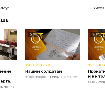
ультур
Выпуск 
ЕЩЕ
ВИДЕО
ВИДЕО
ЖИЗНЬ В РАЙОНЕ
ЖИЗНЬ В Р
шение
Нашим солдатам
Прокати
и не то
64 просмотров
1 минута на чтение
арта.
58 просмот
 на чтение